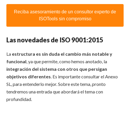
Reciba asesoramiento de un consultor experto de
ISOTools sin compromiso
Las novedades de ISO 9001:2015
La
estructura es sin duda el cambio más notable y
funcional
, ya que permite, como hemos anotado, la
integración del sistema con otros que persigan
objetivos diferentes
. Es importante consultar el Anexo
SL, para entenderlo mejor. Sobre este tema, pronto
tendremos una entrada que abordará el tema con
profundidad.
La nueva versión da una importancia primordial, al
enfoque
basado en el riesgo
y al
liderazgo que debe asumir la
Alta Dirección de la organización
, a la vez que aborda de