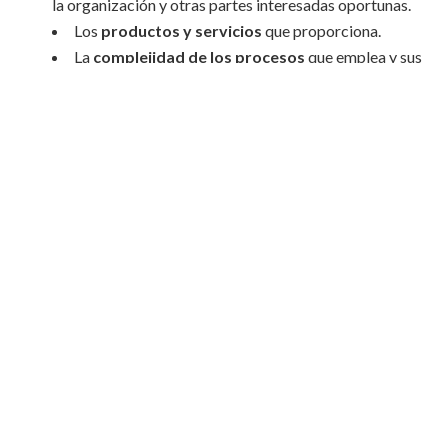
la organización y otras partes interesadas oportunas.
Los
productos y servicios
que proporciona.
La
complejidad de los procesos
que emplea y sus
interacciones.
La
competencia de las organizaciones
dentro o
fuera de ella.
El
tamaño y la estructura
organizativa.
Conoce los 6 pasos para
#Aplicar el
#EnfoqueBasadoEnRiesgos en
#ISO 9001
CLICK TO TWEET
Identificación del riesgo: