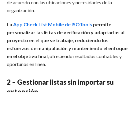
de acuerdo con las ubicaciones y necesidades de la
organización.
La
App Check List Mobile de ISOTools
permite
personalizar las listas de verificación y adaptarlas al
proyecto en el que se trabaje, reduciendo los
esfuerzos de manipulación y manteniendo el enfoque
en el objetivo final
, ofreciendo resultados confiables y
oportunos en línea.
2 – Gestionar listas sin importar su
extensión
Algunos proyectos, como la implementación de un Sistema
de Gestión, puede requerir el uso de listas de verificación
muy largas.
Una alternativa, con respecto al uso de largos